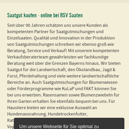
Saatgut kaufen - online bei BSV Saaten
Seit über 90 Jahren schätzen uns unsere Kunden als
kompetenten Partner für Saatgutmischungen und
Einzelsaaten. Qualität und Innovation in der Produktion
von Saatgutmischungen schreiben wir ebenso groß wie
Beratung, Service und Verkauf! Mit unserem kompetenten
Verkaufsberaterteam gewährleisten wir fachkundige
Beratung weit über die Grenzen Bayerns hinaus. Wir bieten
Saatgut für die Landwirtschaft, den Ökolandbau, Jagd &
Forst, Pferdehaltung und viele weitere landwirtschaftliche
Bereiche an. Auch Saatgutmischungen für Blumenwiesen
oder Förderprogramme wie KuLaP und FAKT können Sie
bei uns erwerben. Rasensamen sowie Blumenzwiebeln für
Ihren Garten erhalten Sie ebenfalls bequem bei uns. Für
Haustiere bieten wir eine exklusive Auswahl an
Hundenassnahrung, Hundetrockenfutter,
Katzennassnahrung, Katzenstreu und Futter für Nager und
Vogel an! Wir liefern schnell und zuverlässig und in
Um unsere Webseite für Sie optimal zu