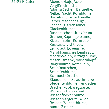
84.9% Kräuter
Abendlevkoje, Acker-
Vergißmeinnicht,
Adonisröschen, Bartnelke,
Nelke, Pracht, Kornblume,
Borretsch, Färberkamille,
Färber-Mädchenauge,
Fenchel, Gartensalbei,
Glockenblumen-
Büschelschön, Jungfer im
Grünen, Kapringelblume,
Klatschmohn, Kornrade,
Kuckucks-Lichtnelke,
Leinkraut, Löwenmaul,
Marokkanisches Leinkraut,
Meerlevkojen, Mittagsblume,
Moschusmalve, Natternkopf,
Ringelblume, Roter Lein,
Schlafmützchen,
Schleifenblume,
Schmuckkörbchen,
Staudenlein, Strauchmalve,
Studentenblume, Türkischer
Drachenkopf, Wegwarte,
Weißes Schleierkraut,
Wiesenflockenblume,
Wiesenmargerite, Wilde
Resede, Wucherblume,
bunte, Zinnien,