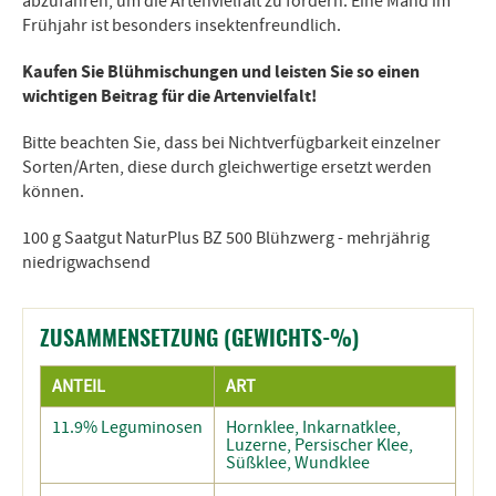
abzufahren, um die Artenvielfalt zu fördern. Eine Mahd im
Frühjahr ist besonders insektenfreundlich.
Kaufen Sie Blühmischungen und leisten Sie so einen
wichtigen Beitrag für die Artenvielfalt!
Bitte beachten Sie, dass bei Nichtverfügbarkeit einzelner
Sorten/Arten, diese durch gleichwertige ersetzt werden
können.
100 g Saatgut NaturPlus BZ 500 Blühzwerg - mehrjährig
niedrigwachsend
ZUSAMMENSETZUNG (GEWICHTS-%)
ANTEIL
ART
11.9% Leguminosen
Hornklee, Inkarnatklee,
Luzerne, Persischer Klee,
Süßklee, Wundklee