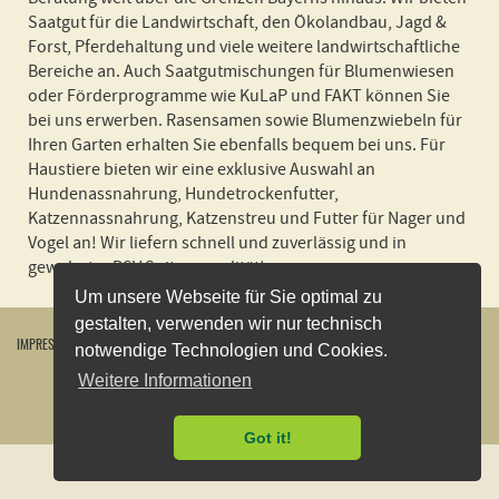
Saatgut für die Landwirtschaft, den Ökolandbau, Jagd &
Forst, Pferdehaltung und viele weitere landwirtschaftliche
Bereiche an. Auch Saatgutmischungen für Blumenwiesen
oder Förderprogramme wie KuLaP und FAKT können Sie
bei uns erwerben. Rasensamen sowie Blumenzwiebeln für
Ihren Garten erhalten Sie ebenfalls bequem bei uns. Für
Haustiere bieten wir eine exklusive Auswahl an
Hundenassnahrung, Hundetrockenfutter,
Katzennassnahrung, Katzenstreu und Futter für Nager und
Vogel an! Wir liefern schnell und zuverlässig und in
gewohnter BSV Spitzenqualität!
Um unsere Webseite für Sie optimal zu
gestalten, verwenden wir nur technisch
IMPRESSUM
WIDERRUFSBELEHRUNG
DATENSCHUTZERKLÄRUNG
AGB
KONTAKT
notwendige Technologien und Cookies.
VERSANDKOSTEN
ÖFFNUNGSZEITEN
VERTRAG WIDERRUFEN
Weitere Informationen
2026
©
Bayerische Futtersaatbau GmbH
Got it!