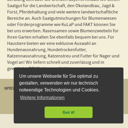
Saatgut für die Landwirtschaft, den Ökolandbau, Jagd &
Forst, Pferdehaltung und viele weitere landwirtschaftliche
Bereiche an. Auch Saatgutmischungen für Blumenwiesen
oder Förderprogramme wie KuLaP und FAKT können Sie
bei uns erwerben. Rasensamen sowie Blumenzwiebeln für
Ihren Garten erhalten Sie ebenfalls bequem bei uns. Für
Haustiere bieten wir eine exklusive Auswahl an
Hundenassnahrung, Hundetrockenfutter,
Katzennassnahrung, Katzenstreu und Futter für Nager und
Vogel an! Wir liefern schnell und zuverlässig und in
gewohnter BSV Spitzenqualität!
Um unsere Webseite für Sie optimal zu
gestalten, verwenden wir nur technisch
IMPRESSUM
WIDERRUFSBELEHRUNG
DATENSCHUTZERKLÄRUNG
AGB
KONTAKT
notwendige Technologien und Cookies.
VERSANDKOSTEN
ÖFFNUNGSZEITEN
VERTRAG WIDERRUFEN
Weitere Informationen
2026
©
Bayerische Futtersaatbau GmbH
Got it!