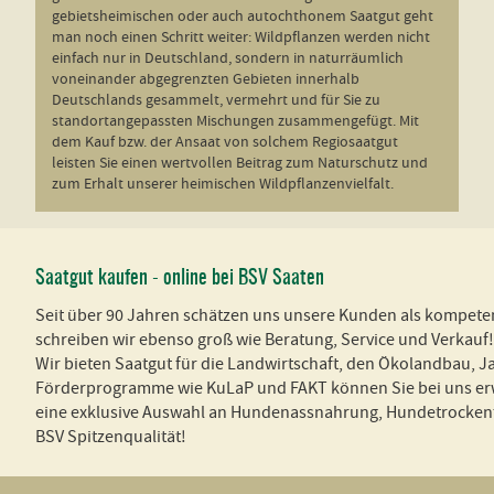
gebietsheimischen oder auch autochthonem Saatgut geht
man noch einen Schritt weiter: Wildpflanzen werden nicht
einfach nur in Deutschland, sondern in naturräumlich
voneinander abgegrenzten Gebieten innerhalb
Deutschlands gesammelt, vermehrt und für Sie zu
standortangepassten Mischungen zusammengefügt. Mit
dem Kauf bzw. der Ansaat von solchem Regiosaatgut
leisten Sie einen wertvollen Beitrag zum Naturschutz und
zum Erhalt unserer heimischen Wildpflanzenvielfalt.
Saatgut kaufen - online bei BSV Saaten
Seit über 90 Jahren schätzen uns unsere Kunden als kompete
schreiben wir ebenso groß wie Beratung, Service und Verkau
Wir bieten Saatgut für die Landwirtschaft, den Ökolandbau, J
Förderprogramme wie KuLaP und FAKT können Sie bei uns erwe
eine exklusive Auswahl an Hundenassnahrung, Hundetrockenfut
BSV Spitzenqualität!