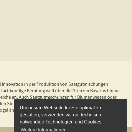
d Innovation in der Produktion von Saatgutmischungen
 fachkundige Beratung weit über die Grenzen Bayerns hinaus.
 Bereiche an. Auch Saatgutmischungen für Blumenwiesen oder
 Sie ebenfalls bequem bei uns. Für Haustiere bieten wir
Um unsere Webseite für Sie optimal zu
el an! Wir liefern schnell und zuverlässig und in gewohnter
gestalten, verwenden wir nur technisch
notwendige Technologien und Cookies.
Weitere Informationen