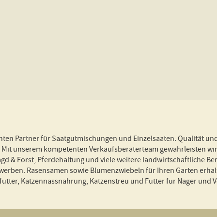
nten Partner für Saatgutmischungen und Einzelsaaten. Qualität un
f! Mit unserem kompetenten Verkaufsberaterteam gewährleisten wir
agd & Forst, Pferdehaltung und viele weitere landwirtschaftliche
rben. Rasensamen sowie Blumenzwiebeln für Ihren Garten erhalten
ter, Katzennassnahrung, Katzenstreu und Futter für Nager und Vog