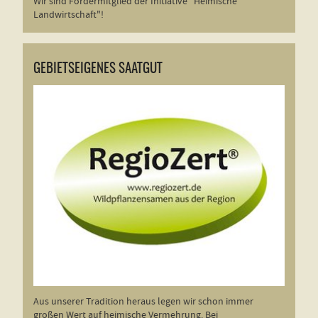
Wir sind Fördermitglied der Initiative "Heimische
Rasenkrankheiten
Landwirtschaft"!
Rasenunkräuter
Blumenzwiebeln für die Pflanzung im Frühjahr
GEBIETSEIGENES SAATGUT
und Herbst kaufen
Blumenzwiebeln im Herbst richtig pflanzen
Blumenzwiebeln bienenfreundlicher Pflanzen
für den Sommer
Aus unserer Tradition heraus legen wir schon immer
großen Wert auf heimische Vermehrung. Bei