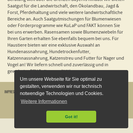
Saatgut für die Landwirtschaft, den Ökolandbau, Jagd &
Forst, Pferdehaltung und viele weitere landwirtschaftliche
Bereiche an. Auch Saatgutmischungen für Blumenwiesen
oder Förderprogramme wie KuLaP und FAKT können Sie
bei uns erwerben. Rasensamen sowie Blumenzwiebeln für
Ihren Garten erhalten Sie ebenfalls bequem bei uns. Für
Haustiere bieten wir eine exklusive Auswahl an
Hundenassnahrung, Hundetrockenfutter,
Katzennassnahrung, Katzenstreu und Futter für Nager und
Vogel an! Wir liefern schnell und zuverlässig und in
gewohnter BSV Spitzenqualität!
Um unsere Webseite für Sie optimal zu
gestalten, verwenden wir nur technisch
IMPRESSUM
WIDERRUFSBELEHRUNG
DATENSCHUTZERKLÄRUNG
AGB
KONTAKT
notwendige Technologien und Cookies.
VERSANDKOSTEN
ÖFFNUNGSZEITEN
VERTRAG WIDERRUFEN
Weitere Informationen
2026
©
Bayerische Futtersaatbau GmbH
Got it!