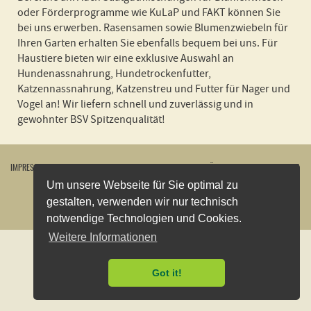
oder Förderprogramme wie KuLaP und FAKT können Sie
bei uns erwerben. Rasensamen sowie Blumenzwiebeln für
Ihren Garten erhalten Sie ebenfalls bequem bei uns. Für
Haustiere bieten wir eine exklusive Auswahl an
Hundenassnahrung, Hundetrockenfutter,
Katzennassnahrung, Katzenstreu und Futter für Nager und
Vogel an! Wir liefern schnell und zuverlässig und in
gewohnter BSV Spitzenqualität!
IMPRESSUM
WIDERRUFSBELEHRUNG
DATENSCHUTZERKLÄRUNG
AGB
KONTAKT
VERSANDKOSTEN
ÖFFNUNGSZEITEN
VERTRAG WIDERRUFEN
Um unsere Webseite für Sie optimal zu
gestalten, verwenden wir nur technisch
2026
©
Bayerische Futtersaatbau GmbH
notwendige Technologien und Cookies.
Weitere Informationen
Got it!