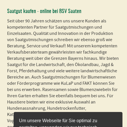
Saatgut kaufen - online bei BSV Saaten
Seit über 90 Jahren schätzen uns unsere Kunden als
kompetenten Partner für Saatgutmischungen und
Einzelsaaten. Qualität und Innovation in der Produktion
von Saatgutmischungen schreiben wir ebenso groß wie
Beratung, Service und Verkauf! Mit unserem kompetenten
Verkaufsberaterteam gewährleisten wir fachkundige
Beratung weit über die Grenzen Bayerns hinaus. Wir bieten
Saatgut für die Landwirtschaft, den Ökolandbau, Jagd &
Forst, Pferdehaltung und viele weitere landwirtschaftliche
Bereiche an. Auch Saatgutmischungen für Blumenwiesen
oder Förderprogramme wie KuLaP und FAKT können Sie
bei uns erwerben. Rasensamen sowie Blumenzwiebeln für
Ihren Garten erhalten Sie ebenfalls bequem bei uns. Für
Haustiere bieten wir eine exklusive Auswahl an
Hundenassnahrung, Hundetrockenfutter,
Katzennassnahrung, Katzenstreu und Futter für Nager und
Vogel an! Wir liefern schnell und zuverlässig und in
Um unsere Webseite für Sie optimal zu