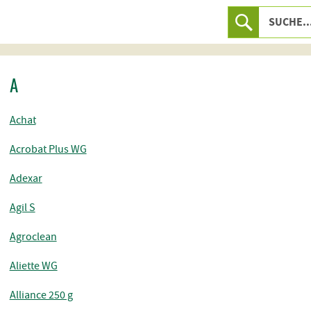
A
Achat
Acrobat Plus WG
Adexar
Agil S
Agroclean
Aliette WG
Alliance 250 g