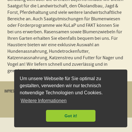
Saatgut für die Landwirtschaft, den Ökolandbau, Jagd &
Forst, Pferdehaltung und viele weitere landwirtschaftliche
Bereiche an. Auch Saatgutmischungen für Blumenwiesen
oder Förderprogramme wie KuLaP und FAKT können Sie
bei uns erwerben. Rasensamen sowie Blumenzwiebeln für
Ihren Garten erhalten Sie ebenfalls bequem bei uns. Für
Haustiere bieten wir eine exklusive Auswahl an
Hundenassnahrung, Hundetrockenfutter,
Katzennassnahrung, Katzenstreu und Futter für Nager und
Vogel an! Wir liefern schnell und zuverlässig und in
gewohnter BSV Spitzenqualität!
Um unsere Webseite für Sie optimal zu
gestalten, verwenden wir nur technisch
IMPRESSUM
WIDERRUFSBELEHRUNG
DATENSCHUTZERKLÄRUNG
AGB
KONTAKT
notwendige Technologien und Cookies.
VERSANDKOSTEN
ÖFFNUNGSZEITEN
VERTRAG WIDERRUFEN
Weitere Informationen
2026
©
Bayerische Futtersaatbau GmbH
Got it!