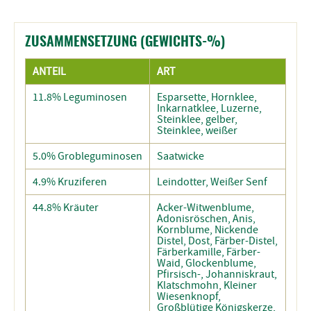
ZUSAMMENSETZUNG (GEWICHTS-%)
ANTEIL
ART
11.8% Leguminosen
Esparsette, Hornklee,
Inkarnatklee, Luzerne,
Steinklee, gelber,
Steinklee, weißer
5.0% Grobleguminosen
Saatwicke
4.9% Kruziferen
Leindotter, Weißer Senf
44.8% Kräuter
Acker-Witwenblume,
Adonisröschen, Anis,
Kornblume, Nickende
Distel, Dost, Färber-Distel,
Färberkamille, Färber-
Waid, Glockenblume,
Pfirsisch-, Johanniskraut,
Klatschmohn, Kleiner
Wiesenknopf,
Großblütige Königskerze,