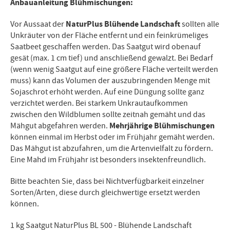
Anbauanleitung Blühmischungen:
NaturPlus Blühende Landschaft
Vor Aussaat der
sollten alle
Unkräuter von der Fläche entfernt und ein feinkrümeliges
Saatbeet geschaffen werden. Das Saatgut wird obenauf
gesät (max. 1 cm tief) und anschließend gewalzt. Bei Bedarf
(wenn wenig Saatgut auf eine größere Fläche verteilt werden
muss) kann das Volumen der auszubringenden Menge mit
Sojaschrot erhöht werden. Auf eine Düngung sollte ganz
verzichtet werden. Bei starkem Unkrautaufkommen
zwischen den Wildblumen sollte zeitnah gemäht und das
Mehrjährige Blühmischungen
Mähgut abgefahren werden.
können einmal im Herbst oder im Frühjahr gemäht werden.
Das Mähgut ist abzufahren, um die Artenvielfalt zu fördern.
Eine Mahd im Frühjahr ist besonders insektenfreundlich.
Bitte beachten Sie, dass bei Nichtverfügbarkeit einzelner
Sorten/Arten, diese durch gleichwertige ersetzt werden
können.
1 kg Saatgut NaturPlus BL 500 - Blühende Landschaft