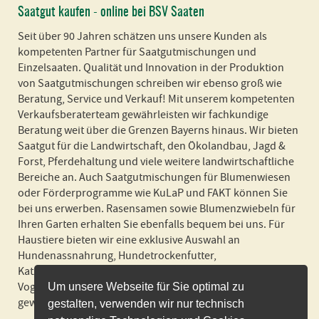
Saatgut kaufen - online bei BSV Saaten
Seit über 90 Jahren schätzen uns unsere Kunden als
kompetenten Partner für Saatgutmischungen und
Einzelsaaten. Qualität und Innovation in der Produktion
von Saatgutmischungen schreiben wir ebenso groß wie
Beratung, Service und Verkauf! Mit unserem kompetenten
Verkaufsberaterteam gewährleisten wir fachkundige
Beratung weit über die Grenzen Bayerns hinaus. Wir bieten
Saatgut für die Landwirtschaft, den Ökolandbau, Jagd &
Forst, Pferdehaltung und viele weitere landwirtschaftliche
Bereiche an. Auch Saatgutmischungen für Blumenwiesen
oder Förderprogramme wie KuLaP und FAKT können Sie
bei uns erwerben. Rasensamen sowie Blumenzwiebeln für
Ihren Garten erhalten Sie ebenfalls bequem bei uns. Für
Haustiere bieten wir eine exklusive Auswahl an
Hundenassnahrung, Hundetrockenfutter,
Katzennassnahrung, Katzenstreu und Futter für Nager und
Vogel an! Wir liefern schnell und zuverlässig und in
Um unsere Webseite für Sie optimal zu
gewohnter BSV Spitzenqualität!
gestalten, verwenden wir nur technisch