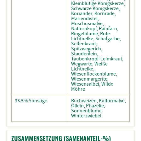
Kleinblütige Königskerze,
Schwarze Königskerze,
Koriander, Kornrade,
Mariendistel,
Moschusmalve,
Natternkopf, Rainfarn,
Ringelblume, Rote
Lichtnelke, Schafgarbe,
Seifenkraut,
Spitzwegerich,
Staudenlein,
Taubenkropf-Leimkraut,
Wegwarte, Weiße
Lichtnelke,
Wiesenflockenblume,
Wiesenmargerite,
Wiesensalbei, Wilde
Möhre
33.5% Sonstige
Buchweizen, Kulturmalve,
Öllein, Phazelie,
Sonnenblume,
Winterzwiebel
ZUSAMMENSETZUNG (SAMENANTEIL-%)