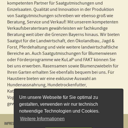
kompetenten Partner für Saatgutmischungen und
Einzelsaaten. Qualität und Innovation in der Produktion
von Saatgutmischungen schreiben wir ebenso groß wie
Beratung, Service und Verkauf! Mit unserem kompetenten
Verkaufsberaterteam gewährleisten wir fachkundige
Beratung weit über die Grenzen Bayerns hinaus. Wir bieten
Saatgut für die Landwirtschaft, den Ökolandbau, Jagd &
Forst, Pferdehaltung und viele weitere landwirtschaftliche
Bereiche an. Auch Saatgutmischungen für Blumenwiesen
oder Förderprogramme wie KuLaP und FAKT können Sie
bei uns erwerben. Rasensamen sowie Blumenzwiebeln für
Ihren Garten erhalten Sie ebenfalls bequem bei uns. Für
Haustiere bieten wir eine exklusive Auswahl an
Hundenassnahrung, Hundetrockenfutter,
Katzennassnahrung, Katzenstreu und Futter für Nager und
Vogel an! Wir liefern schnell und zuverlässig und in
Um unsere Webseite für Sie optimal zu
gewohnter BSV Spitzenqualität!
gestalten, verwenden wir nur technisch
notwendige Technologien und Cookies.
Weitere Informationen
IMPRESSUM
WIDERRUFSBELEHRUNG
DATENSCHUTZERKLÄRUNG
AGB
KONTAKT