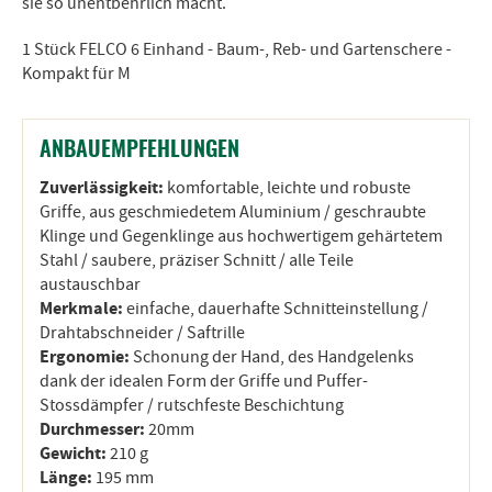
sie so unentbehrlich macht.
1 Stück FELCO 6 Einhand - Baum-, Reb- und Gartenschere -
Kompakt für M
ANBAUEMPFEHLUNGEN
Zuverlässigkeit:
komfortable, leichte und robuste
Griffe, aus geschmiedetem Aluminium / geschraubte
Klinge und Gegenklinge aus hochwertigem gehärtetem
Stahl / saubere, präziser Schnitt / alle Teile
austauschbar
Merkmale:
einfache, dauerhafte Schnitteinstellung /
Drahtabschneider / Saftrille
Ergonomie:
Schonung der Hand, des Handgelenks
dank der idealen Form der Griffe und Puffer-
Stossdämpfer / rutschfeste Beschichtung
Durchmesser:
20mm
Gewicht:
210 g
Länge:
195 mm