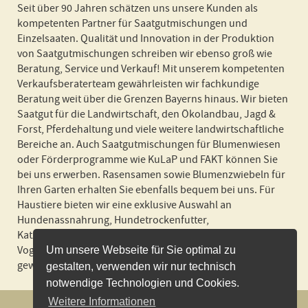
Seit über 90 Jahren schätzen uns unsere Kunden als
kompetenten Partner für Saatgutmischungen und
Einzelsaaten. Qualität und Innovation in der Produktion
von Saatgutmischungen schreiben wir ebenso groß wie
Beratung, Service und Verkauf! Mit unserem kompetenten
Verkaufsberaterteam gewährleisten wir fachkundige
Beratung weit über die Grenzen Bayerns hinaus. Wir bieten
Saatgut für die Landwirtschaft, den Ökolandbau, Jagd &
Forst, Pferdehaltung und viele weitere landwirtschaftliche
Bereiche an. Auch Saatgutmischungen für Blumenwiesen
oder Förderprogramme wie KuLaP und FAKT können Sie
bei uns erwerben. Rasensamen sowie Blumenzwiebeln für
Ihren Garten erhalten Sie ebenfalls bequem bei uns. Für
Haustiere bieten wir eine exklusive Auswahl an
Hundenassnahrung, Hundetrockenfutter,
Katzennassnahrung, Katzenstreu und Futter für Nager und
Vogel an! Wir liefern schnell und zuverlässig und in
Um unsere Webseite für Sie optimal zu
gewohnter BSV Spitzenqualität!
gestalten, verwenden wir nur technisch
notwendige Technologien und Cookies.
Weitere Informationen