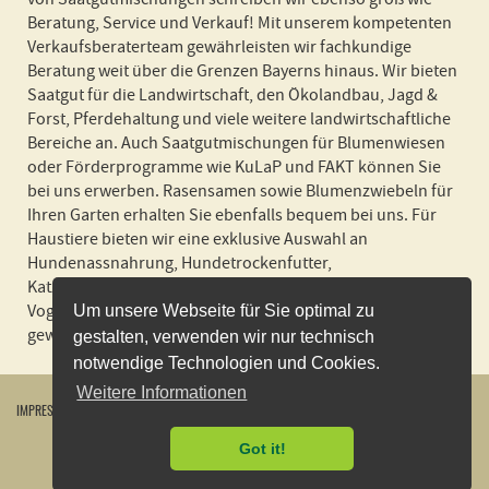
Beratung, Service und Verkauf! Mit unserem kompetenten
Verkaufsberaterteam gewährleisten wir fachkundige
Beratung weit über die Grenzen Bayerns hinaus. Wir bieten
Saatgut für die Landwirtschaft, den Ökolandbau, Jagd &
Forst, Pferdehaltung und viele weitere landwirtschaftliche
Bereiche an. Auch Saatgutmischungen für Blumenwiesen
oder Förderprogramme wie KuLaP und FAKT können Sie
bei uns erwerben. Rasensamen sowie Blumenzwiebeln für
Ihren Garten erhalten Sie ebenfalls bequem bei uns. Für
Haustiere bieten wir eine exklusive Auswahl an
Hundenassnahrung, Hundetrockenfutter,
Katzennassnahrung, Katzenstreu und Futter für Nager und
Vogel an! Wir liefern schnell und zuverlässig und in
Um unsere Webseite für Sie optimal zu
gewohnter BSV Spitzenqualität!
gestalten, verwenden wir nur technisch
notwendige Technologien und Cookies.
Weitere Informationen
IMPRESSUM
WIDERRUFSBELEHRUNG
DATENSCHUTZERKLÄRUNG
AGB
KONTAKT
VERSANDKOSTEN
ÖFFNUNGSZEITEN
VERTRAG WIDERRUFEN
Got it!
2026
©
Bayerische Futtersaatbau GmbH