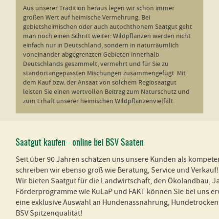
Aus unserer Tradition heraus legen wir schon immer
großen Wert auf heimische Vermehrung. Bei
gebietsheimischen oder auch autochthonem Saatgut geht
man noch einen Schritt weiter: Wildpflanzen werden nicht
einfach nur in Deutschland, sondern in naturräumlich
voneinander abgegrenzten Gebieten innerhalb
Deutschlands gesammelt, vermehrt und für Sie zu
standortangepassten Mischungen zusammengefügt. Mit
dem Kauf bzw. der Ansaat von solchem Regiosaatgut
leisten Sie einen wertvollen Beitrag zum Naturschutz und
zum Erhalt unserer heimischen Wildpflanzenvielfalt.
Saatgut kaufen - online bei BSV Saaten
Seit über 90 Jahren schätzen uns unsere Kunden als kompete
schreiben wir ebenso groß wie Beratung, Service und Verkau
Wir bieten Saatgut für die Landwirtschaft, den Ökolandbau, J
Förderprogramme wie KuLaP und FAKT können Sie bei uns erwe
eine exklusive Auswahl an Hundenassnahrung, Hundetrockenfut
BSV Spitzenqualität!