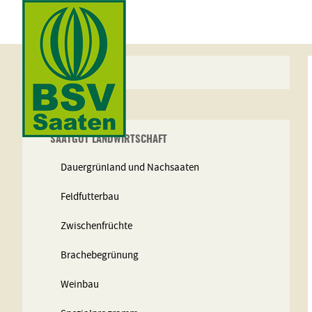
STARTSEITE
UNSERE PRODUKTE
SAATGUT LANDWIRTSCHAFT
Dauergrünland und Nachsaaten
Feldfutterbau
Zwischenfrüchte
Humusaufbau & Begrünung
Brachebegrünung
Futternutzung
Weinbau