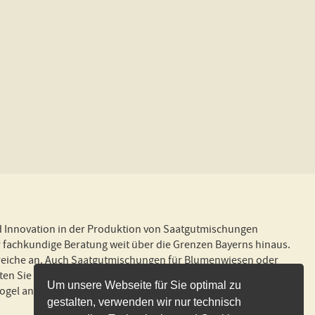
d Innovation in der Produktion von Saatgutmischungen
 fachkundige Beratung weit über die Grenzen Bayerns hinaus.
 Bereiche an. Auch Saatgutmischungen für Blumenwiesen oder
 Sie ebenfalls bequem bei uns. Für Haustiere bieten wir
Um unsere Webseite für Sie optimal zu
el an! Wir liefern schnell und zuverlässig und in gewohnter
gestalten, verwenden wir nur technisch