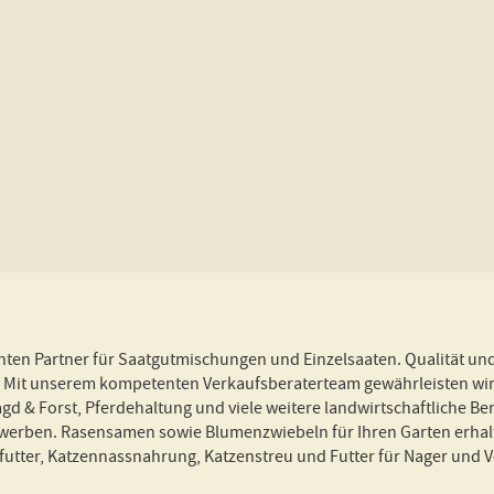
nten Partner für Saatgutmischungen und Einzelsaaten. Qualität un
f! Mit unserem kompetenten Verkaufsberaterteam gewährleisten wir
agd & Forst, Pferdehaltung und viele weitere landwirtschaftliche
rben. Rasensamen sowie Blumenzwiebeln für Ihren Garten erhalten
ter, Katzennassnahrung, Katzenstreu und Futter für Nager und Vog